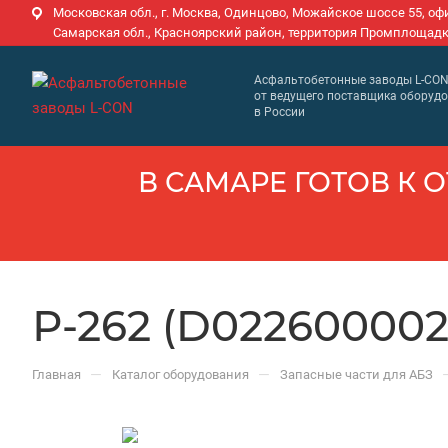
Московская обл., г. Москва, Одинцово, Можайское шоссе 55, оф
Самарская обл., Красноярский район, территория Промплощадк
Асфальтобетонные заводы L-CO
от ведущего поставщика оборуд
в России
В САМАРЕ ГОТОВ К О
Р-262 (D022600002
—
—
Главная
Каталог оборудования
Запасные части для АБЗ