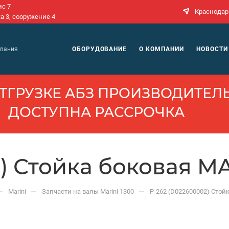
ис 7
Краснодар
а 3, сооружение 4
N
ОБОРУДОВАНИЕ
О КОМПАНИИ
НОВОСТИ
ования
ТГРУЗКЕ АБЗ ПРОИЗВОДИ­ТЕЛЬ
ДОСТУПНА РАССРОЧКА
) Стойка боковая M
—
—
—
Marini
Запчасти на валы Marini 1300
Р-262 (D022600002) Стой