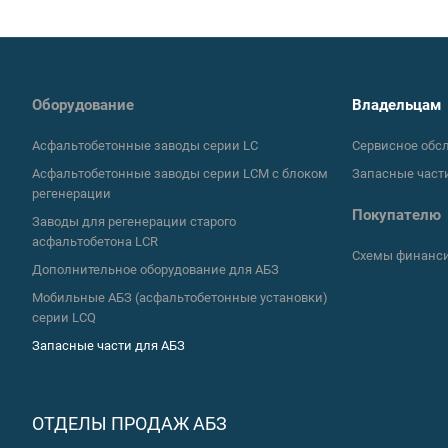
Оборудование
Владельцам
Асфальтобетонные заводы серии LC
Сервисное обс
Асфальтобетонные заводы серии LCM с блоком
Запасные част
регенерации
Покупателю
Заводы для регенерации старого
асфальтобетона LCR
Схемы финанс
Дополнительное оборудование для АБЗ
Мобильные АБЗ (асфальтобетонные установки)
серии LCQ
Запасные части для АБЗ
ОТДЕЛЫ ПРОДАЖ АБЗ