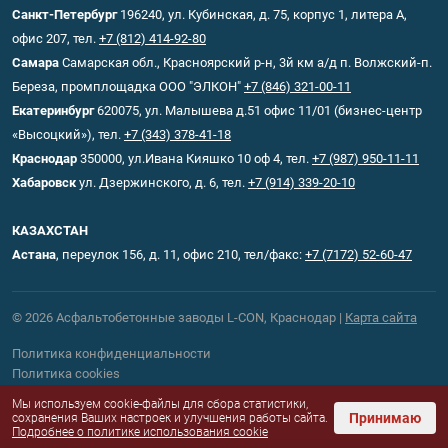
Санкт-Петербург
196240, ул. Кубинская, д. 75, корпус 1, литера А,
офис 207, тел.
+7 (812) 414-92-80
Самара
Самарская обл., Красноярский р-н, 3й км а/д п. Волжский-п.
Береза, промплощадка ООО "ЭЛКОН"
+7 (846) 321-00-11
Екатеринбург
620075, ул. Малышева д.51 офис 11/01 (бизнес-центр
«Высоцкий»), тел.
+7 (343) 378-41-18
Краснодар
350000, ул.Ивана Кияшко 10 оф 4, тел.
+7 (987) 950-11-11
Хабаровск
ул. Дзержинского, д. 6, тел.
+7 (914) 339-20-10
КАЗАХСТАН
Астана
, переулок 156, д. 11, офис 210, тел/факс:
+7 (7172) 52-60-47
© 2026 Асфальтобетонные заводы L-CON, Краснодар |
Карта сайта
Политика конфиденциальности
Политика cookies
Мы используем cookie-файлы для сбора статистики,
Принимаю
сохранения Ваших настроек и улучшения работы сайта.
Подробнее о политике использования cookie