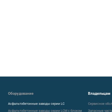
Оборудование
Владельцам
Асфальтобетонные заводы серии LC
Сервисное обс
Асфальтобетонные заводы серии LCM с блоком
Запасные част