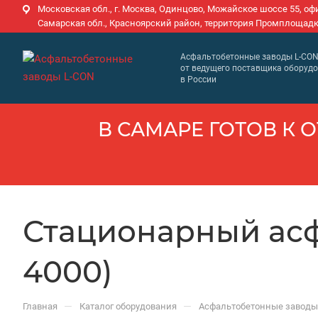
Московская обл., г. Москва, Одинцово, Можайское шоссе 55, оф
Самарская обл., Красноярский район, территория Промплощадк
Асфальтобетонные заводы L-CO
от ведущего поставщика оборуд
в России
В САМАРЕ ГОТОВ К О
Стационарный асфа
4000)
—
—
Главная
Каталог оборудования
Асфальтобетонные заводы