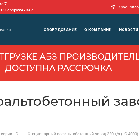
ис 7
Краснодар
а 3, сооружение 4
N
ОБОРУДОВАНИЕ
О КОМПАНИИ
НОВОСТИ
ования
ТГРУЗКЕ АБЗ ПРОИЗВОДИ­ТЕЛЬ
ДОСТУПНА РАССРОЧКА
льтобетонный завод
—
 серии LC
Стационарный асфальтобетонный завод 320 т/ч (LC-4000)