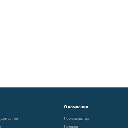
О компании
луживание
Производство
и
Галерея